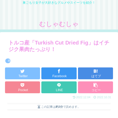
巣ごもり女子が大好きなグルメやスイーツを紹介！
むしゃむしゃ
トルコ産「Turkish Cut Dried Fig」はイチ
ジク果肉たっぷり！
商品レビュー
Twitter
Facebook
はてブ
Pocket
LINE
コピー
2022.12.04
2022.10.31
この記事は
約3分
で読めます。