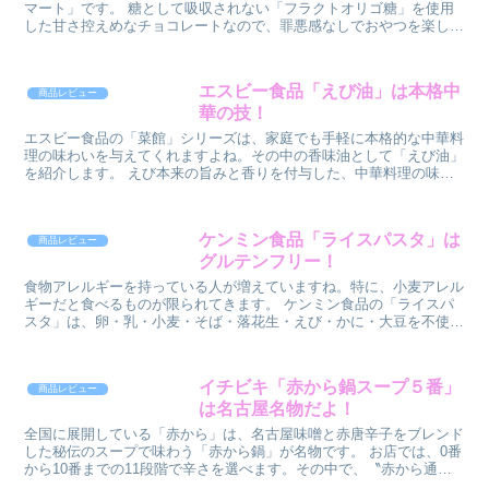
マート」です。 糖として吸収されない「フラクトオリゴ糖」を使用
した甘さ控えめなチョコレートなので、罪悪感なしでおやつを楽しむ
ことができますね。 「フラクトオリ...
エスビー食品「えび油」は本格中
商品レビュー
華の技！
エスビー食品の「菜館」シリーズは、家庭でも手軽に本格的な中華料
理の味わいを与えてくれますよね。その中の香味油として「えび油」
を紹介します。 えび本来の旨みと香りを付与した、中華料理の味わ
いをワンランクアップさせる香味油です。炒...
ケンミン食品「ライスパスタ」は
商品レビュー
グルテンフリー！
食物アレルギーを持っている人が増えていますね。特に、小麦アレル
ギーだと食べるものが限られてきます。 ケンミン食品の「ライスパ
スタ」は、卵・乳・小麦・そば・落花生・えび・かに・大豆を不使用
で、お米100％でつくったパスタです。 ...
イチビキ「赤から鍋スープ５番」
商品レビュー
は名古屋名物だよ！
全国に展開している「赤から」は、名古屋味噌と赤唐辛子をブレンド
した秘伝のスープで味わう「赤から鍋」が名物です。 お店では、0番
から10番までの11段階で辛さを選べます。その中で、〝赤から通〟
に人気の「赤から鍋５番」の味を忠実に...