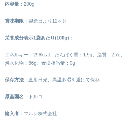
内容量
：200g
賞味期限
：製造日より12ヶ月
栄養成分表示1袋あたり(100g)
：
エネルギー：296kcal、たんぱく質：1.9g、脂質：2.7g、
炭水化物：66g、食塩相当量：0g
保存方法
：直射日光、高温多湿を避けて保存
原産国名
：トルコ
輸入者
：マルレ株式会社