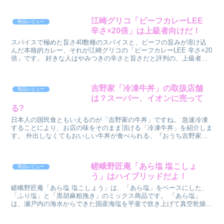
江崎グリコ「ビーフカレーLEE
商品レビュー
辛さ×20倍」は上級者向けだ！
スパイスで極めた旨さ40数種のスパイスと、ビーフの旨みが溶け込
んだ本格的カレー、それが江崎グリコの「ビーフカレーLEE 辛さ×20
倍」です。 好きな人はやみつきの辛さと旨さだと評判の、上級者向
けの辛さ× 20倍のビーフカレーな...
吉野家「冷凍牛丼」の取扱店舗
商品レビュー
は？スーパー、イオンに売って
る?
日本人の国民食ともいえるのが「吉野家の牛丼」ですね。 急速冷凍
することにより、お店の味をそのまま頂ける「冷凍牛丼」を紹介しま
す。 外出しなくてもおいしい牛丼が食べられる、『おうち吉野家』
をしている人が増えてきています。 そんな...
嵯峨野匠庵「あら塩 塩こしょ
商品レビュー
う」はハイブリッドだよ！
嵯峨野匠庵「あら塩 塩こしょう」は、「あら塩」をベースにした、
「ふり塩」と「黒胡麻粗挽き」のミックス商品です。 「あら塩」
は、瀬戸内の海水からできた国産海塩を平釜で炊き上げて真空乾燥し
ています。 それをドライタイプに仕上げて...