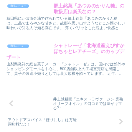
郷土銘菓「あつみのかりん糖」の
商品レビュー
取扱店は楽天なの？
秋田県にかほ市金浦で作られている郷土銘菓「あつみのかりん糖」
は、上品でまろやかな甘さと、故郷を思い出すようなどこか懐かしい
味わいで知る人ぞ知る存在です。 薄くパリッとした程よい食感と、
手に取りやすいサイズ感のために食べやすいと...
シャトレーゼ「北海道産えびすか
商品レビュー
ぼちゃとレアチーズ」のカップデ
ザート
山梨県発祥の総合菓子メーカー「シャトレーゼ」は、国内では郊外や
ショッピングモールを中心に、500店舗以上の工場直売店を展開し
て、菓子の製造小売りとしては最大規模を誇っています。 近年、東
南アジアを中心に8つの国・地域で50店舗以上...
井上誠耕園「エキストラヴァージン 完熟
オリーブオイル」の口コミでは味がキマ
る?！
アウトドアスパイス「ほりにし」は万能
調味料だよ！