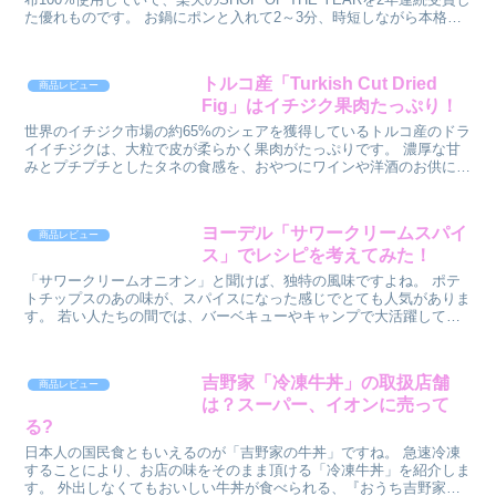
た優れものです。 お鍋にポンと入れて2～3分、時短しながら本格料
理が作れるとして人気で...
トルコ産「Turkish Cut Dried
商品レビュー
Fig」はイチジク果肉たっぷり！
世界のイチジク市場の約65%のシェアを獲得しているトルコ産のドラ
イイチジクは、大粒で皮が柔らかく果肉がたっぷりです。 濃厚な甘
みとプチプチとしたタネの食感を、おやつにワインや洋酒のお供にお
楽しむことができますよ。 商...
ヨーデル「サワークリームスパイ
商品レビュー
ス」でレシピを考えてみた！
「サワークリームオニオン」と聞けば、独特の風味ですよね。 ポテ
トチップスのあの味が、スパイスになった感じでとても人気がありま
す。 若い人たちの間では、バーベキューやキャンプで大活躍してい
るようですね。でも、コロナでおうち...
吉野家「冷凍牛丼」の取扱店舗
商品レビュー
は？スーパー、イオンに売って
る?
日本人の国民食ともいえるのが「吉野家の牛丼」ですね。 急速冷凍
することにより、お店の味をそのまま頂ける「冷凍牛丼」を紹介しま
す。 外出しなくてもおいしい牛丼が食べられる、『おうち吉野家』