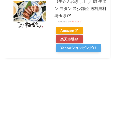
【牛たんねぎし】 ／ 肉 牛タ
ン 白タン 希少部位 送料無料
埼玉県
created by
Rinker
Amazon
楽天市場
Yahooショッピング