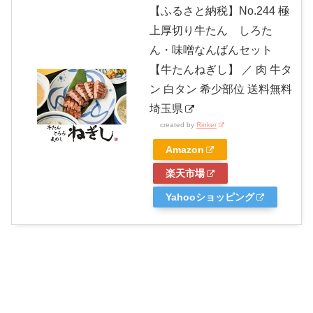
【ふるさと納税】No.244 極
上厚切り牛たん しろた
ん・味噌なんばんセット
【牛たんねぎし】 ／ 肉 牛タ
ン 白タン 希少部位 送料無料
埼玉県
created by
Rinker
Amazon
楽天市場
Yahooショッピング