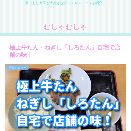
巣ごもり女子が大好きなグルメやスイーツを紹介！
むしゃむしゃ
極上牛たん・ねぎし「しろたん」自宅で店
舗の味！
商品レビュー