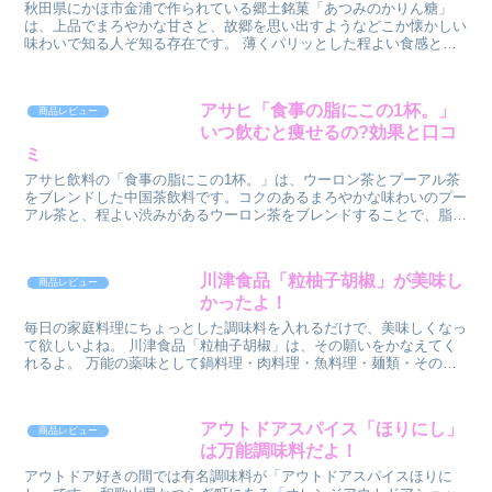
秋田県にかほ市金浦で作られている郷土銘菓「あつみのかりん糖」
は、上品でまろやかな甘さと、故郷を思い出すようなどこか懐かしい
味わいで知る人ぞ知る存在です。 薄くパリッとした程よい食感と、
手に取りやすいサイズ感のために食べやすいと...
アサヒ「食事の脂にこの1杯。」
商品レビュー
いつ飲むと痩せるの?効果と口コ
ミ
アサヒ飲料の「食事の脂にこの1杯。」は、ウーロン茶とプーアル茶
をブレンドした中国茶飲料です。コクのあるまろやかな味わいのプー
アル茶と、程よい渋みがあるウーロン茶をブレンドすることで、脂っ
こい食事と一緒に飲むのに最適な味わいに仕上って...
川津食品「粒柚子胡椒」が美味し
商品レビュー
かったよ！
毎日の家庭料理にちょっとした調味料を入れるだけで、美味しくなっ
て欲しいよね。 川津食品「粒柚子胡椒」は、その願いをかなえてく
れるよ。 万能の薬味として鍋料理・肉料理・魚料理・麺類・その他
お味噌汁や餃子などあらゆる料理の味を引き立...
アウトドアスパイス「ほりにし」
商品レビュー
は万能調味料だよ！
アウトドア好きの間では有名調味料が「アウトドアスパイスほりに