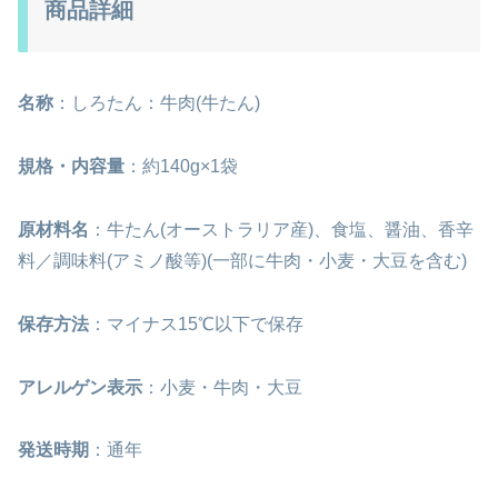
商品詳細
名称
：しろたん：牛肉(牛たん)
規格・内容量
：約140g×1袋
原材料名
：牛たん(オーストラリア産)、食塩、醤油、香辛
料／調味料(アミノ酸等)(一部に牛肉・小麦・大豆を含む)
保存方法
：マイナス15℃以下で保存
アレルゲン表示
：小麦・牛肉・大豆
発送時期
：通年