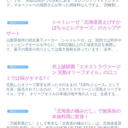
し」です。 和歌山県かつらぎ町にある「オレンジアウトドアショッ
プ」マネージャーの堀西さんが作った調味料なんですよ。 20種類の
スパイスがブレンドされた万能調味料...
シャトレーゼ「北海道産えびすか
商品レビュー
ぼちゃとレアチーズ」のカップデ
ザート
山梨県発祥の総合菓子メーカー「シャトレーゼ」は、国内では郊外や
ショッピングモールを中心に、500店舗以上の工場直売店を展開し
て、菓子の製造小売りとしては最大規模を誇っています。 近年、東
南アジアを中心に8つの国・地域で50店舗以上...
井上誠耕園「エキストラヴァージ
商品レビュー
ン 完熟オリーブオイル」の口コ
ミでは味がキマる?！
完熟したオリーブ果実を搾ったそのままの〝100%ジュース〟として
生産・販売されているのが、「エキストラヴァージン完熟オリーブオ
イル」です。 オリーブオイルの本場の地中海の人々は、生産する
「地域」や「品種」、「収穫から搾油までの...
「北海道の極みだし」で無添加の
商品レビュー
本格料理に変身！
〈万能和風だし〉として有名な「北海道の極みだし」は、北海道産昆
布100%使用していて、楽天のSHOP OF THE YEARを2年連続受賞し