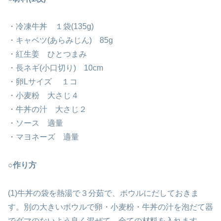
・冷凍牛丼 １袋(135g)
・キャベツ(あらみじん) 85g
・紅生姜 ひとつまみ
・長ネギ(小口切り) 10cm
・卵Lサイズ １コ
・小麦粉 大さじ４
・牛丼の汁 大さじ２
・ソース 適量
・マヨネーズ 適量
○作り方
(1)牛丼の袋を熱湯で３分茹で、ボウルにだしておきま
す。別の大きいボウルで卵・小麦粉・牛丼の汁を泡だて器
でダマのないよう良く混ぜて、全ての材料を入れます。