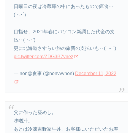
日曜日の夜は冷蔵庫の中にあったもので餌食‥
(´･-･`)
目指せ、2021年春にパソコン新調した代金の支
払‥(´･-･`)
更に北海道さすらい旅の旅費の支払いも‥(´･-･`)
pic.twitter.com/ZDG3B7vnez
— non@食事 (@nonvvvnon)
December 11, 2022
父に作った昼めし。
味噌汁。
あとは冷凍吉野家牛丼、お客様にいただいたお寿