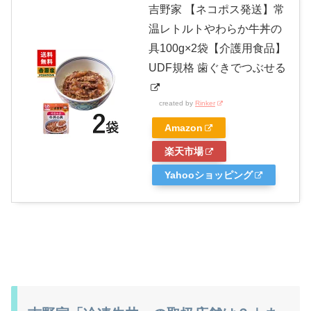
吉野家 【ネコポス発送】常
温レトルトやわらか牛丼の
具100g×2袋【介護用食品】
UDF規格 歯ぐきでつぶせる
created by
Rinker
Amazon
楽天市場
Yahooショッピング