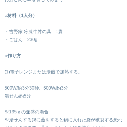
○材料（1人分）
・吉野家 冷凍牛丼の具 1袋
・ごはん 230g
○作り方
(1)電子レンジまたは湯煎で加熱する。
500W/約3分30秒、600W/約3分
湯せん/約5分
※135ｇの並盛の場合
※湯せんする鍋に蓋をすると鍋に入れた袋が破裂する恐れ