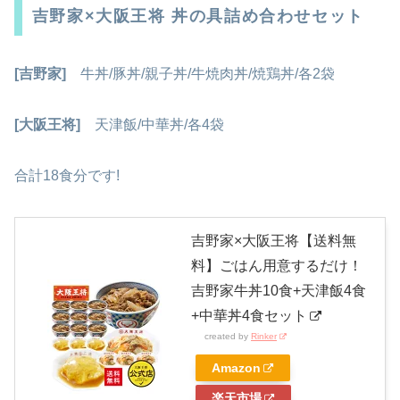
吉野家×大阪王将 丼の具詰め合わせセット
[吉野家]
牛丼/豚丼/親子丼/牛焼肉丼/焼鶏丼/各2袋
[大阪王将]
天津飯/中華丼/各4袋
合計18食分です!
吉野家×大阪王将【送料無
料】ごはん用意するだけ！
吉野家牛丼10食+天津飯4食
+中華丼4食セット
created by
Rinker
Amazon
楽天市場