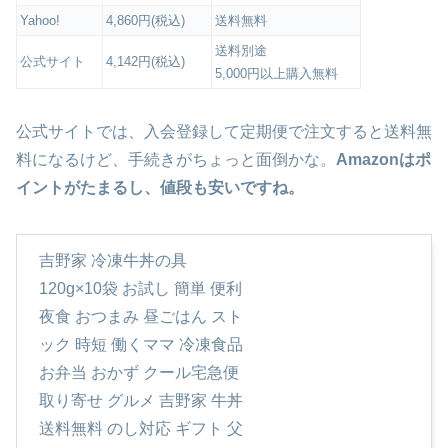
Yahoo!
4,860円(税込)
送料無料
送料別途
公式サイト
4,142円(税込)
5,000円以上購入無料
公式サイトでは、入会登録して定期便で注文すると送料無
料になるけど、手続きがちょっと面倒かな。
Amazonはポ
イントがたまるし、値段も安いですね。
吉野家 冷凍牛丼の具
120g×10袋 お試し 簡単 便利
夜食 おつまみ 昼ごはん スト
ック 時短 働くママ 冷凍食品
お弁当 おかず クール宅急便
取り寄せ グルメ 吉野家 牛丼
送料無料 のし対応 ギフト 父