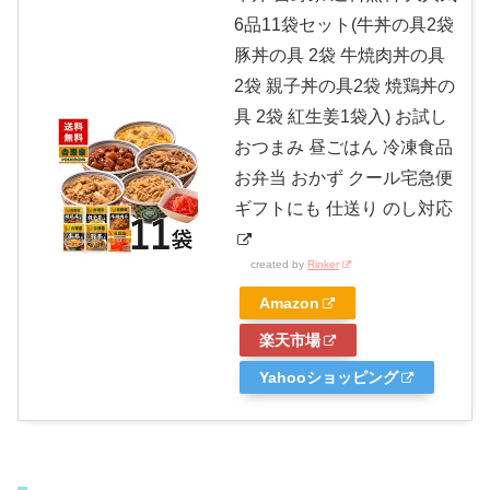
6品11袋セット(牛丼の具2袋
豚丼の具 2袋 牛焼肉丼の具
2袋 親子丼の具2袋 焼鶏丼の
具 2袋 紅生姜1袋入) お試し
おつまみ 昼ごはん 冷凍食品
お弁当 おかず クール宅急便
ギフトにも 仕送り のし対応
created by
Rinker
Amazon
楽天市場
Yahooショッピング