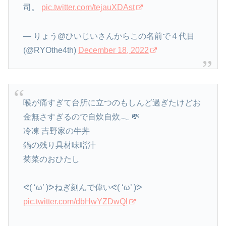
司。
pic.twitter.com/tejauXDAst
— りょう@ひいじいさんからこの名前で４代目
(@RYOthe4th)
December 18, 2022
喉が痛すぎて台所に立つのもしんど過ぎたけどお
金無さすぎるので自炊自炊𓂃 💸
冷凍 吉野家の牛丼
鍋の残り具材味噌汁
菊菜のおひたし
ᕙ( ‘ω’ )ᕗねぎ刻んで偉いᕙ( ‘ω’ )ᕗ
pic.twitter.com/dbHwYZDwQl