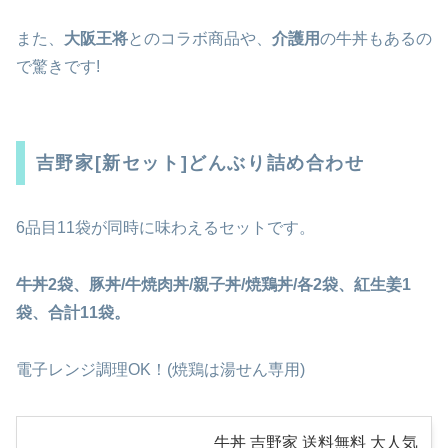
また、
大阪王将
とのコラボ商品や、
介護用
の牛丼もあるの
で驚きです!
吉野家[新セット]どんぶり詰め合わせ
6品目11袋が同時に味わえるセットです。
牛丼2袋、豚丼/牛焼肉丼/親子丼/焼鶏丼/各2袋、紅生姜1
袋、合計11袋。
電子レンジ調理OK！(焼鶏は湯せん専用)
牛丼 吉野家 送料無料 大人気