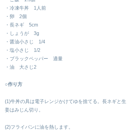
・冷凍牛丼 1人前
・卵 2個
・長ネギ 5cm
・しょうが 3g
・醤油小さじ 1/4
・塩小さじ 1/2
・ブラックペッパー 適量
・油 大さじ2
○作り方
(1)牛丼の具は電子レンジかけてゆを捨てる。長ネギと生
姜はみじん切り。
(2)フライパンに油を熱します。