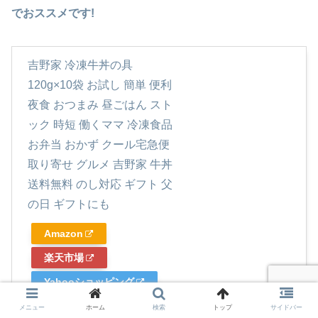
でおススメです!
吉野家 冷凍牛丼の具
120g×10袋 お試し 簡単 便利
夜食 おつまみ 昼ごはん スト
ック 時短 働くママ 冷凍食品
お弁当 おかず クール宅急便
取り寄せ グルメ 吉野家 牛丼
送料無料 のし対応 ギフト 父
の日 ギフトにも
Amazon
楽天市場
Yahooショッピング
メニュー
ホーム
検索
トップ
サイドバー